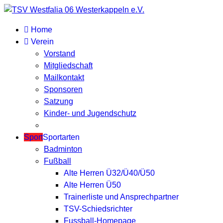
Home
Verein
Vorstand
Mitgliedschaft
Mailkontakt
Sponsoren
Satzung
Kinder- und Jugendschutz
Sport
Sportarten
Badminton
Fußball
Alte Herren Ü32/Ü40/Ü50
Alte Herren Ü50
Trainerliste und Ansprechpartner
TSV-Schiedsrichter
Fussball-Homepage