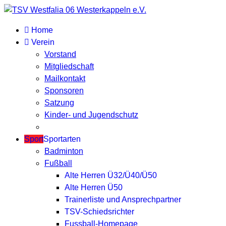
Home
Verein
Vorstand
Mitgliedschaft
Mailkontakt
Sponsoren
Satzung
Kinder- und Jugendschutz
Sport
Sportarten
Badminton
Fußball
Alte Herren Ü32/Ü40/Ü50
Alte Herren Ü50
Trainerliste und Ansprechpartner
TSV-Schiedsrichter
Fussball-Homepage