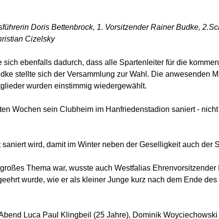
sführerin Doris Bettenbrock, 1. Vorsitzender Rainer Budke, 2.Sc
ristian Cizelsky
 sich ebenfalls dadurch, dass alle Spartenleiter für die kommen
e stellte sich der Versammlung zur Wahl. Die anwesenden Mitg
tglieder wurden einstimmig wiedergewählt.
letzten Wochen sein Clubheim im Hanfriedenstadion saniert - nich
 saniert wird, damit im Winter neben der Geselligkeit auch der 
in großes Thema war, wusste auch Westfalias Ehrenvorsitzender 
eehrt wurde, wie er als kleiner Junge kurz nach dem Ende des 
nd Luca Paul Klingbeil (25 Jahre), Dominik Woyciechowski (2