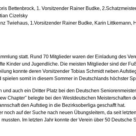
inz Twiehaus, 1.Vorsitzender Rainer Budke, Karin Littkemann,
mmlung statt. Rund 70 Mitglieder waren der Einladung des Vere
älfte Kinder und Jugendliche. Die meisten Mitglieder sind der Fu
teilung konnte deren Vorsitzender Tobias Schmidt neben Aufstie
d spielen somit in diesem Sommer in Deutschlands höchster Spi
gen und auch ein Dritter Platz bei den Deutschen Seniorenmeist
New Chapter" belegte bei den Westdeutschen Meisterschaften de
nschaft den Aufstieg in die Bezirksoberliga geschafft hat.
mmer noch auf der Suche nach neuen Übungsleitern, da seit let
 mussten. Im letzten Jahr konnte der Verein über 50 Deutsche S