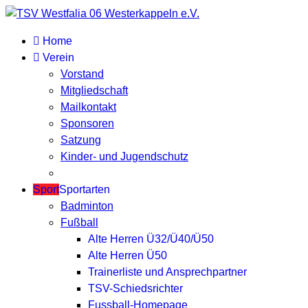
Home
Verein
Vorstand
Mitgliedschaft
Mailkontakt
Sponsoren
Satzung
Kinder- und Jugendschutz
Sport
Sportarten
Badminton
Fußball
Alte Herren Ü32/Ü40/Ü50
Alte Herren Ü50
Trainerliste und Ansprechpartner
TSV-Schiedsrichter
Fussball-Homepage