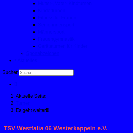
Mutter-, Vater- Kindturnen
Kinderturnen
Fitness für Frauen
Seniorinnensport
Männersport
Frauengymnastik
Geräteturnen für Kinder
Sportabzeichen
Aktuelles
Suchen
Aktuelle Seite:
Turnen
Es geht weiter!!!
TSV Westfalia 06 Westerkappeln e.V.