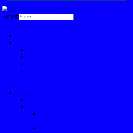
Suchen
Sign In
Home
Verein
Vorstand
Mitgliedschaft
Sponsoren
Mailkontakt
Satzung
Kinder- und Jugendschutz
Sportarten
Badminton
Fußball (Jugend)
Fußball-Aktuell
Fußball
Alte Herren Ü32/Ü40/Ü50