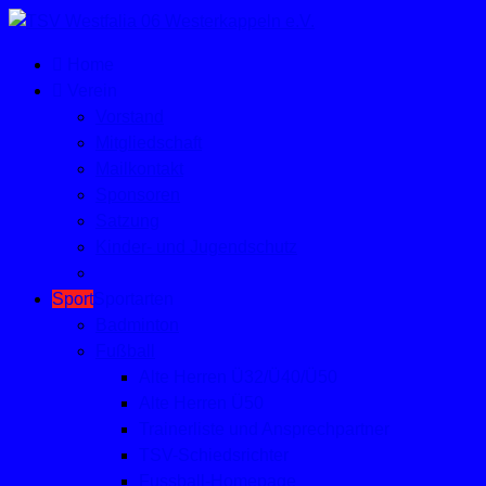
Home
Verein
Vorstand
Mitgliedschaft
Mailkontakt
Sponsoren
Satzung
Kinder- und Jugendschutz
Sport
Sportarten
Badminton
Fußball
Alte Herren Ü32/Ü40/Ü50
Alte Herren Ü50
Trainerliste und Ansprechpartner
TSV-Schiedsrichter
Fussball-Homepage