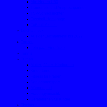
Alte Herren Ü50
Trainerliste und Ansprechpartner
TSV-Schiedsrichter
Fussball-Homepage
Fußball-Aktuell
Leichtathletik
Aus der Leichtathletik bis 2022
Tanzen
- ein paar Eindrücke
Tennis
Turnen
Mutter-, Vater- Kindturnen
Kinderturnen
Fitness für Frauen
Seniorinnensport
Männersport
Frauengymnastik
Geräteturnen für Kinder
Tischtennis