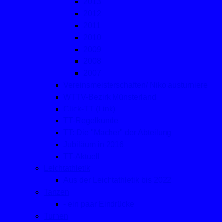
2013
2012
2011
2010
2009
2008
2007
Vereinsmeisterschaften/ Nikolausturniere
WTTV-Bezirk Münsterland
Click-TT (Link)
TT-Regelkunde
TT: Die "Macher" der Abteilung
Jubiläum in 2016
TT-Aktuell
Leichtathletik
Aus der Leichtathletik bis 2022
Tanzen
- ein paar Eindrücke
Turnen