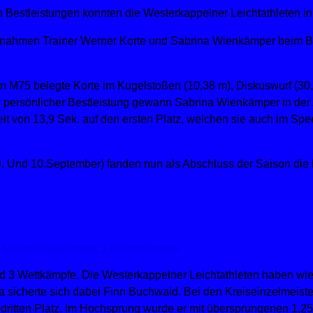
en Bestleistungen konnten die Westerkappelner Leichtathleten i
nahmen Trainer Werner Korte und Sabrina Wienkämper beim Bern
en M75 belegte Korte im Kugelstoßen (10,38 m), Diskuswurf (30,
r persönlicher Bestleistung gewann Sabrina Wienkämper in der
 Zeit von 13,9 Sek. auf den ersten Platz, welchen sie auch im S
 Und 10.September) fanden nun als Abschluss der Saison die K
 Saisonbestleistungen, 1 Kreismeistertitel
 3 Wettkämpfe. Die Westerkappelner Leichtathleten haben wied
alia sicherte sich dabei Finn Buchwald. Bei den Kreiseinzelmeist
dritten Platz. Im Hochsprung wurde er mit übersprungenen 1,2