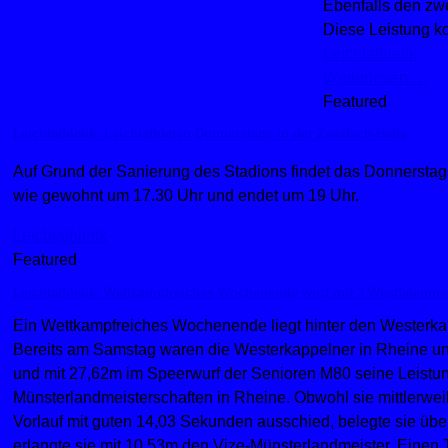
Ebenfalls den zwe
Diese Leistung k
Leichtathletik
Weiterlesen …
Featured
Leichtathletik: Leichtathleten Donnerstags in der Zweifach-Halle
Auf Grund der Sanierung des Stadions findet das Donnerstags-T
wie gewohnt um 17.30 Uhr und endet um 19 Uhr.
Leichtathletik
Featured
Leichtathletik: Wettkampfreiches Wochenende wird mit 3 Westfalenmeis
Ein Wettkampfreiches Wochenende liegt hinter den Westerkapp
Bereits am Samstag waren die Westerkappelner in Rheine und
und mit 27,62m im Speerwurf der Senioren M80 seine Leistun
Münsterlandmeisterschaften in Rheine. Obwohl sie mittlerweil
Vorlauf mit guten 14,03 Sekunden ausschied, belegte sie übe
erlangte sie mit 10,53m den Vize-Münsterlandmeister. Einen 