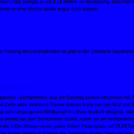
iten Platz belegte er mit 4,14 Metern im Weitsprung. Den Hoch
onnte er eine Woche später sogar noch toppen.
raining der Leichtathleten ab jetzt in der Zweifach-Sporthalle s
tertiteln gekrönt
elner Leichtathleten, das am Sonntag seinen Abschluss mit 3 
 Celle aktiv. Während Trainer Werner Korte bei den NLV und BL
g vom vergangenen Wettkampf in Lohne deutlich steigerte, sta
e bereits bei den Seniorinnen startet, nahm sie am Wettbewerb 
r die 100m Hürden einen guten dritten Podestplatz mit 18,28 
Tag später gingen in Rheine die Jüngeren an den Start und somi