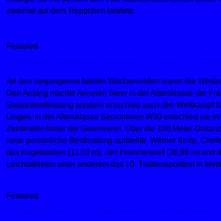
zweimal auf dem Treppchen landete.
Leichtathletik
Weiterlesen …
Featured
Leichtathletik: Westerkappelner erfolgreich in den Wurf- und Stoßdisz
An den vergangenen beiden Wochenenden waren die Westerka
Den Anfang machte Annelen Steer in der Altersklasse der Frau
Saisonbestleistung sondern entschied auch den Wettkampf fü
Lingen. In der Altersklasse Seniorinnen W30 entschied sie mi
Zentimeter hinter der Gewinnerin. Über die 100 Meter-Distan
neue persönliche Bestleistung aufstellte. Werner Korte, Cheft
das Kugelstoßen (11,03 m), den Hammerwurf (36,98 m) und de
Leichtathleten unter anderem das 10. Tüöttensportfest in Me
Leichtathletik
Featured
Leichtathletik: 4 persönliche Bestleistungen in Lingen und Rheine