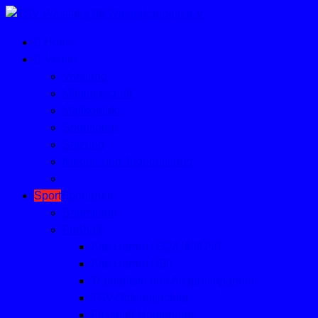
Home
Verein
Vorstand
Mitgliedschaft
Mailkontakt
Sponsoren
Satzung
Kinder- und Jugendschutz
Sport
Sportarten
Badminton
Fußball
Alte Herren Ü32/Ü40/Ü50
Alte Herren Ü50
Trainerliste und Ansprechpartner
TSV-Schiedsrichter
Fussball-Homepage