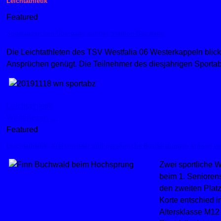
Leichtathletik
Featured
Sportabzeichen-Übergabe auf der Stadion-Baustelle
Die Leichtathleten des TSV Westfalia 06 Westerkappeln blicke
Ansprüchen genügt. Die Teilnehmer des diesjährigen Sportabz
Leichtathletik
Weiterlesen …
Featured
Leichtathletik: Kreismeister und persönliche Bestleistungen krönen 
Zwei sportliche 
beim 1. Senioren
den zweiten Plat
Korte entschied i
Altersklasse M12 