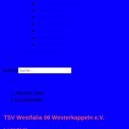
Mutter-, Vater- Kindturnen
Kinderturnen
Fitness für Frauen
Seniorinnensport
Männersport
Frauengymnastik
Geräteturnen für Kinder
Sportabzeichen
Aktuelles
Suchen
Aktuelle Seite:
Leichtathletik
TSV Westfalia 06 Westerkappeln e.V.