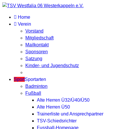
Home
Verein
Vorstand
Mitgliedschaft
Mailkontakt
Sponsoren
Satzung
Kinder- und Jugendschutz
Sport
Sportarten
Badminton
Fußball
Alte Herren Ü32/Ü40/Ü50
Alte Herren Ü50
Trainerliste und Ansprechpartner
TSV-Schiedsrichter
Fussball-Homepage