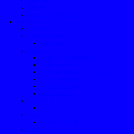
Mailkontakt
Satzung
Kinder- und Jugendschutz
Sportarten
Badminton
Fußball (Jugend)
Fußball-Aktuell
Fußball
Alte Herren Ü32/Ü40/Ü50
Alte Herren Ü50
Trainerliste und Ansprechpartner
TSV-Schiedsrichter
Fussball-Homepage
Fußball-Aktuell
Leichtathletik
Aus der Leichtathletik bis 2022
Tanzen
- ein paar Eindrücke
Tennis