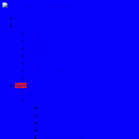
Home
Verein
Vorstand
Mitgliedschaft
Mailkontakt
Sponsoren
Satzung
Kinder- und Jugendschutz
Sport
Sportarten
Badminton
Fußball
Alte Herren Ü32/Ü40/Ü50
Alte Herren Ü50
Trainerliste und Ansprechpartner
TSV-Schiedsrichter
Fussball-Homepage