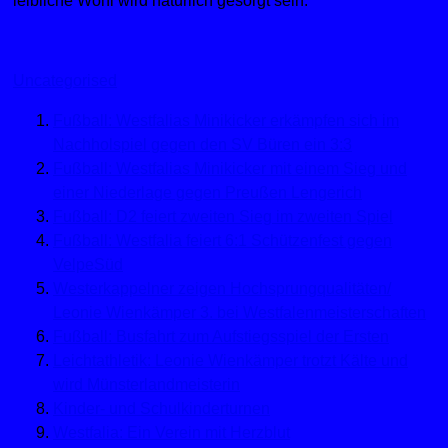
leibliche Wohl wird natürlich gesorgt sein.
Uncategorised
Fußball: Westfalias Minikicker erkämpfen sich im
Nachholspiel gegen den SV Büren ein 3:3
Fußball: Westfalias Minikicker mit einem Sieg und
einer Niederlage gegen Preußen Lengerich
Fußball: D2 feiert zweiten Sieg im zweiten Spiel
Fußball: Westfalia feiert 6:1 Schützenfest gegen
VelpeSüd
Westerkappelner zeigen Hochsprungqualitäten/
Leonie Wienkämper 3. bei Westfalenmeisterschaften
Fußball: Busfahrt zum Aufstiegsspiel der Ersten
Leichtathletik: Leonie Wienkämper trotzt Kälte und
wird Münsterlandmeisterin
Kinder- und Schulkinderturnen
Westfalia: Ein Verein mit Herzblut