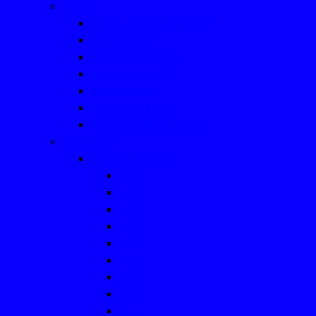
Turnen
Mutter-, Vater- Kindturnen
Kinderturnen
Fitness für Frauen
Seniorinnensport
Männersport
Frauengymnastik
Geräteturnen für Kinder
Tischtennis
Mannschaftsfotos
2025
2024
2023
2022
2021
2020
2019
2018
2017