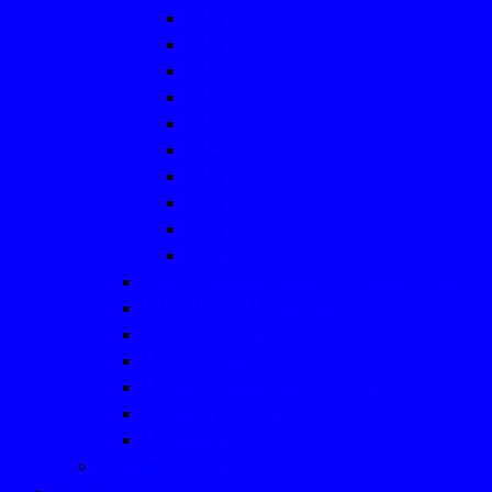
2016
2014
2015
2013
2012
2011
2010
2009
2008
2007
Vereinsmeisterschaften/ Nikolausturniere
WTTV-Bezirk Münsterland
Click-TT (Link)
TT-Regelkunde
TT: Die "Macher" der Abteilung
Jubiläum in 2016
TT-Aktuell
Sportabzeichen