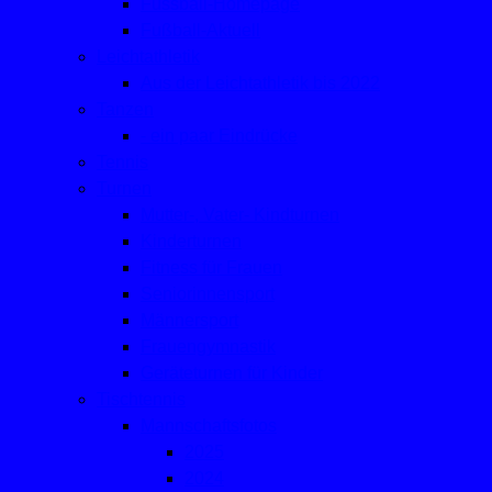
Fussball-Homepage
Fußball-Aktuell
Leichtathletik
Aus der Leichtathletik bis 2022
Tanzen
- ein paar Eindrücke
Tennis
Turnen
Mutter-, Vater- Kindturnen
Kinderturnen
Fitness für Frauen
Seniorinnensport
Männersport
Frauengymnastik
Geräteturnen für Kinder
Tischtennis
Mannschaftsfotos
2025
2024