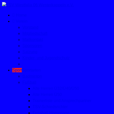
Home
Verein
Vorstand
Mitgliedschaft
Mailkontakt
Sponsoren
Satzung
Kinder- und Jugendschutz
Sport
Sportarten
Badminton
Fußball
Alte Herren Ü32/Ü40/Ü50
Alte Herren Ü50
Trainerliste und Ansprechpartner
TSV-Schiedsrichter
Fussball-Homepage