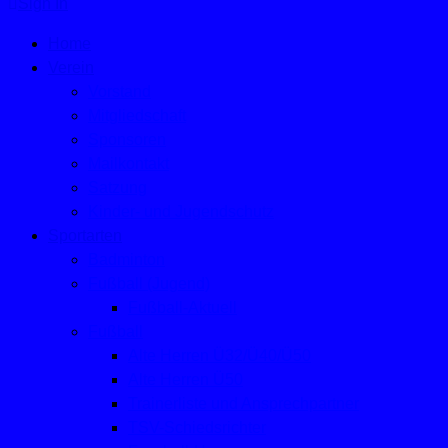
Sign In
Home
Verein
Vorstand
Mitgliedschaft
Sponsoren
Mailkontakt
Satzung
Kinder- und Jugendschutz
Sportarten
Badminton
Fußball (Jugend)
Fußball-Aktuell
Fußball
Alte Herren Ü32/Ü40/Ü50
Alte Herren Ü50
Trainerliste und Ansprechpartner
TSV-Schiedsrichter