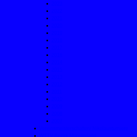
2023
2022
2021
2020
2019
2018
2017
2016
2014
2015
2013
2012
2011
2010
2009
2008
2007
Vereinsmeisterschaften/ Nikolausturniere
WTTV-Bezirk Münsterland