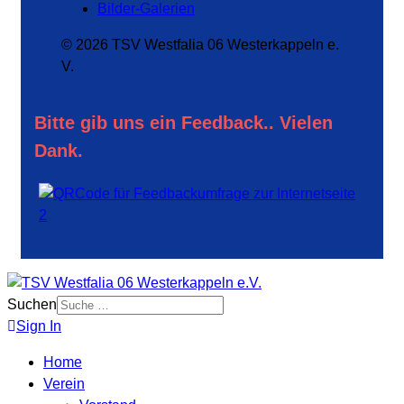
Bilder-Galerien
© 2026 TSV Westfalia 06 Westerkappeln e.
V.
Bitte gib uns ein Feedback.. Vielen
Dank.
Suchen
Sign In
Home
Verein