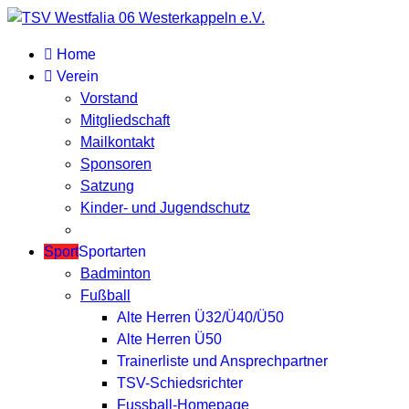
Home
Verein
Vorstand
Mitgliedschaft
Mailkontakt
Sponsoren
Satzung
Kinder- und Jugendschutz
Sport
Sportarten
Badminton
Fußball
Alte Herren Ü32/Ü40/Ü50
Alte Herren Ü50
Trainerliste und Ansprechpartner
TSV-Schiedsrichter
Fussball-Homepage