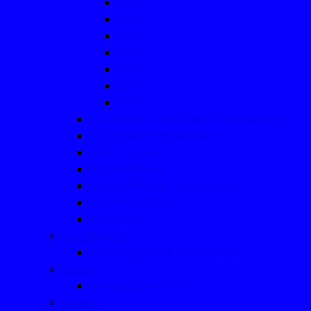
2013
2012
2011
2010
2009
2008
2007
Vereinsmeisterschaften/ Nikolausturniere
WTTV-Bezirk Münsterland
Click-TT (Link)
TT-Regelkunde
TT: Die "Macher" der Abteilung
Jubiläum in 2016
TT-Aktuell
Leichtathletik
Aus der Leichtathletik bis 2022
Tanzen
- ein paar Eindrücke
Turnen