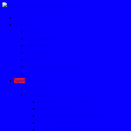
Home
Verein
Vorstand
Mitgliedschaft
Mailkontakt
Sponsoren
Satzung
Kinder- und Jugendschutz
Sport
Sportarten
Badminton
Fußball
Alte Herren Ü32/Ü40/Ü50
Alte Herren Ü50
Trainerliste und Ansprechpartner
TSV-Schiedsrichter
Fussball-Homepage