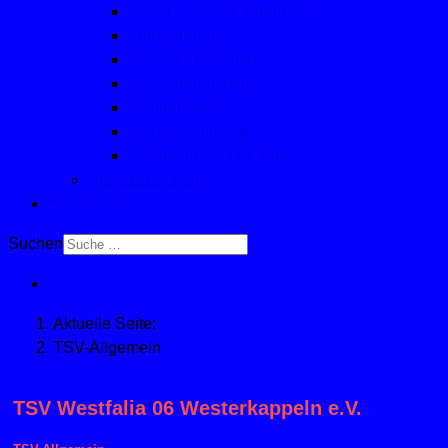
Mutter-, Vater- Kindturnen
Kinderturnen
Fitness für Frauen
Seniorinnensport
Männersport
Frauengymnastik
Geräteturnen für Kinder
Sportabzeichen
Aktuelles
Suchen
Aktuelle Seite:
TSV-Allgemein
TSV Westfalia 06 Westerkappeln e.V.