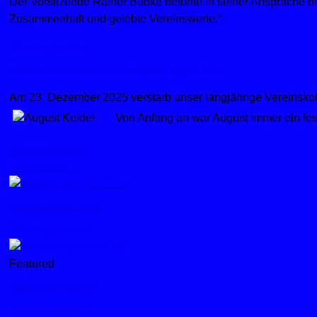
Der Vorsitzende Rainer Budke betonte in seiner Ansprache die 
Zusammenhalt und gelebte Vereinswerte.“
TSV-Allgemein
Nachruf zum Tod unseres Mitglieds August Keidel
Am 23. Dezember 2025 verstarb unser langjährige Vereinskoll
Von Anfang an war August immer ein fest
TSV-Allgemein
Weiterlesen …
Vielen Dank für 2024
TSV-Allgemein
Featured
Vielen Dank für 2025
TSV-Allgemein