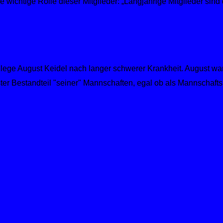
wichtige Rolle dieser Mitglieder: „Langjährige Mitglieder sind 
ege August Keidel nach langer schwerer Krankheit. August war s
er Bestandteil "seiner" Mannschaften, egal ob als Mannschafts