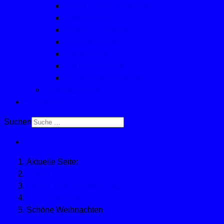
Mutter-, Vater- Kindturnen
Kinderturnen
Fitness für Frauen
Seniorinnensport
Männersport
Frauengymnastik
Geräteturnen für Kinder
Sportabzeichen
Aktuelles
Suchen
Aktuelle Seite:
Verein
Kinder- und Jugendschutz
TSV-Allgemein
Schöne Weihnachten