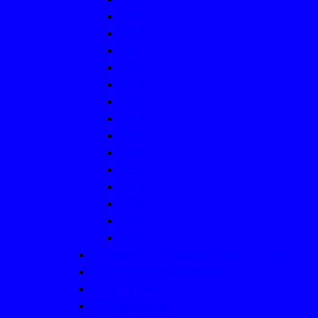
2020
2019
2018
2017
2016
2014
2015
2013
2012
2011
2010
2009
2008
2007
Vereinsmeisterschaften/ Nikolausturniere
WTTV-Bezirk Münsterland
Click-TT (Link)
TT-Regelkunde