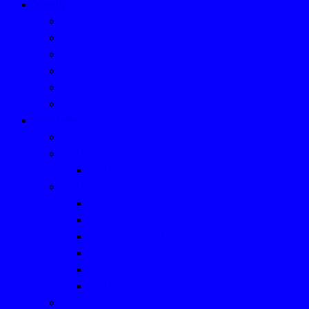
Verein
Vorstand
Mitgliedschaft
Sponsoren
Mailkontakt
Satzung
Kinder- und Jugendschutz
Sportarten
Badminton
Fußball (Jugend)
Fußball-Aktuell
Fußball
Alte Herren Ü32/Ü40/Ü50
Alte Herren Ü50
Trainerliste und Ansprechpartner
TSV-Schiedsrichter
Fussball-Homepage
Fußball-Aktuell
Leichtathletik