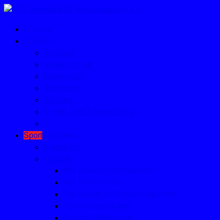
Home
Verein
Vorstand
Mitgliedschaft
Mailkontakt
Sponsoren
Satzung
Kinder- und Jugendschutz
Sport
Sportarten
Badminton
Fußball
Alte Herren Ü32/Ü40/Ü50
Alte Herren Ü50
Trainerliste und Ansprechpartner
TSV-Schiedsrichter
Fussball-Homepage