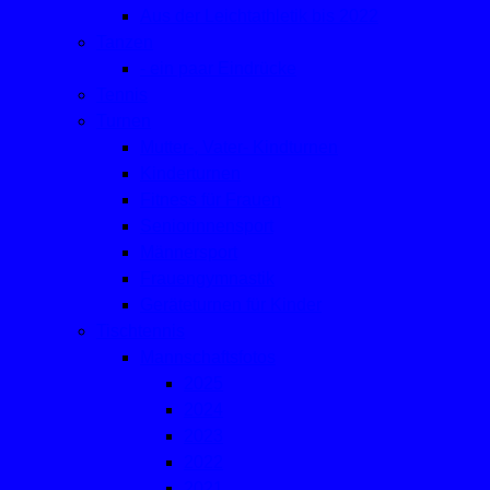
Aus der Leichtathletik bis 2022
Tanzen
- ein paar Eindrücke
Tennis
Turnen
Mutter-, Vater- Kindturnen
Kinderturnen
Fitness für Frauen
Seniorinnensport
Männersport
Frauengymnastik
Geräteturnen für Kinder
Tischtennis
Mannschaftsfotos
2025
2024
2023
2022
2021