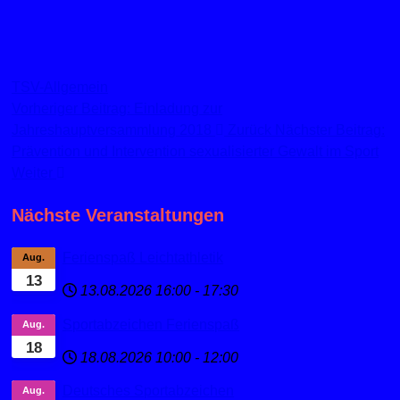
TSV-Allgemein
Vorheriger Beitrag: Einladung zur
Jahreshauptversammlung 2018
Zurück
Nächster Beitrag:
Prävention und Intervention sexualisierter Gewalt im Sport
Weiter
Nächste Veranstaltungen
Ferienspaß Leichtathletik
Aug.
13
13.08.2026
16:00
-
17:30
Sportabzeichen Ferienspaß
Aug.
18
18.08.2026
10:00
-
12:00
Deutsches Sportabzeichen
Aug.