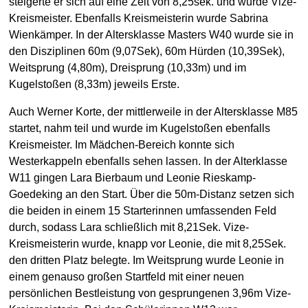
steigerte er sich auf eine Zeit von 8,25sek. und wurde Vize-
Kreismeister. Ebenfalls Kreismeisterin wurde Sabrina
Wienkämper. In der Altersklasse Masters W40 wurde sie in
den Disziplinen 60m (9,07Sek), 60m Hürden (10,39Sek),
Weitsprung (4,80m), Dreisprung (10,33m) und im
Kugelstoßen (8,33m) jeweils Erste.
Auch Werner Korte, der mittlerweile in der Altersklasse M85
startet, nahm teil und wurde im Kugelstoßen ebenfalls
Kreismeister. Im Mädchen-Bereich konnte sich
Westerkappeln ebenfalls sehen lassen. In der Alterklasse
W11 gingen Lara Bierbaum und Leonie Rieskamp-
Goedeking an den Start. Über die 50m-Distanz setzen sich
die beiden in einem 15 Starterinnen umfassenden Feld
durch, sodass Lara schließlich mit 8,21Sek. Vize-
Kreismeisterin wurde, knapp vor Leonie, die mit 8,25Sek.
den dritten Platz belegte. Im Weitsprung wurde Leonie in
einem genauso großen Startfeld mit einer neuen
persönlichen Bestleistung von gesprungenen 3,96m Vize-