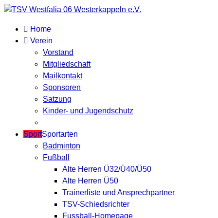
Home
Verein
Vorstand
Mitgliedschaft
Mailkontakt
Sponsoren
Satzung
Kinder- und Jugendschutz
Sport
Sportarten
Badminton
Fußball
Alte Herren Ü32/Ü40/Ü50
Alte Herren Ü50
Trainerliste und Ansprechpartner
TSV-Schiedsrichter
Fussball-Homepage