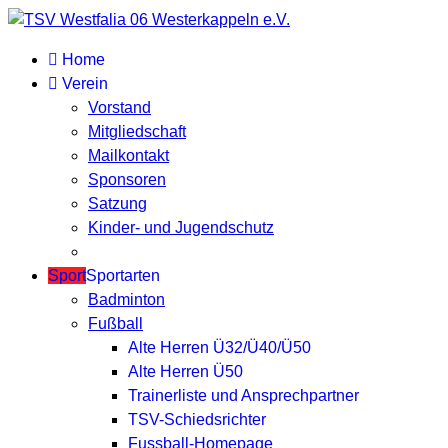
Home
Verein
Vorstand
Mitgliedschaft
Mailkontakt
Sponsoren
Satzung
Kinder- und Jugendschutz
Sport
Sportarten
Badminton
Fußball
Alte Herren Ü32/Ü40/Ü50
Alte Herren Ü50
Trainerliste und Ansprechpartner
TSV-Schiedsrichter
Fussball-Homepage