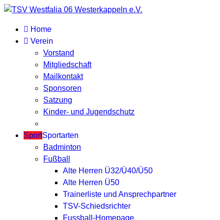
Home
Verein
Vorstand
Mitgliedschaft
Mailkontakt
Sponsoren
Satzung
Kinder- und Jugendschutz
Sport
Sportarten
Badminton
Fußball
Alte Herren Ü32/Ü40/Ü50
Alte Herren Ü50
Trainerliste und Ansprechpartner
TSV-Schiedsrichter
Fussball-Homepage