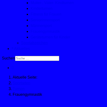
Mutter-, Vater- Kindturnen
Kinderturnen
Fitness für Frauen
Seniorinnensport
Männersport
Frauengymnastik
Geräteturnen für Kinder
Sportabzeichen
Aktuelles
Suchen
Aktuelle Seite:
Sportarten
Turnen
Frauengymnastik