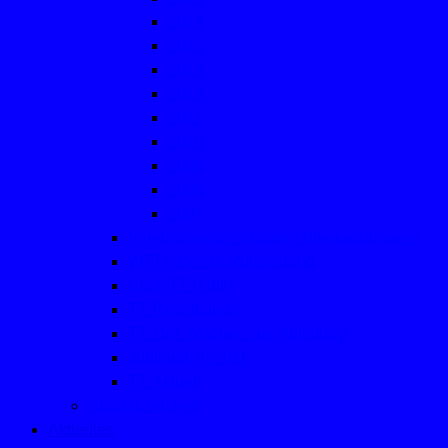
2014
2015
2013
2012
2011
2010
2009
2008
2007
Vereinsmeisterschaften/ Nikolausturniere
WTTV-Bezirk Münsterland
Click-TT (Link)
TT-Regelkunde
TT: Die "Macher" der Abteilung
Jubiläum in 2016
TT-Aktuell
Sportabzeichen
Aktuelles