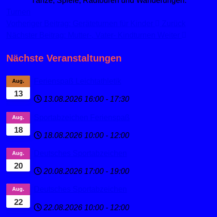
Tänze, Spiele, Radtouren und Wanderungen.
Turnen
Vorheriger Beitrag: Geräteturnen für Kinder
Zurück
Nächster Beitrag: Mutter-, Vater- Kindturnen
Weiter
Nächste Veranstaltungen
Ferienspaß Leichtathletik
Aug.
13
13.08.2026
16:00
-
17:30
Sportabzeichen Ferienspaß
Aug.
18
18.08.2026
10:00
-
12:00
Deutsches Sportabzeichen
Aug.
20
20.08.2026
17:00
-
19:00
Deutsches Sportabzeichen
Aug.
22
22.08.2026
10:00
-
12:00