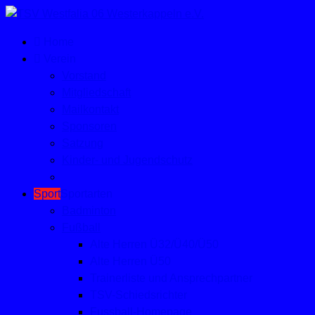
Home
Verein
Vorstand
Mitgliedschaft
Mailkontakt
Sponsoren
Satzung
Kinder- und Jugendschutz
Sport
Sportarten
Badminton
Fußball
Alte Herren Ü32/Ü40/Ü50
Alte Herren Ü50
Trainerliste und Ansprechpartner
TSV-Schiedsrichter
Fussball-Homepage