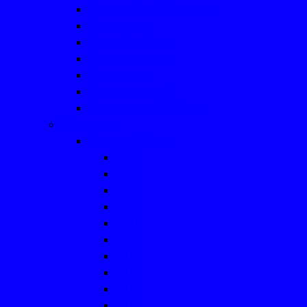
Mutter-, Vater- Kindturnen
Kinderturnen
Fitness für Frauen
Seniorinnensport
Männersport
Frauengymnastik
Geräteturnen für Kinder
Tischtennis
Mannschaftsfotos
2025
2024
2023
2022
2021
2020
2019
2018
2017
2016