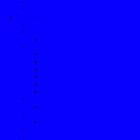
Satzung
Kinder- und Jugendschutz
Sportarten
Badminton
Fußball (Jugend)
Fußball-Aktuell
Fußball
Alte Herren Ü32/Ü40/Ü50
Alte Herren Ü50
Trainerliste und Ansprechpartner
TSV-Schiedsrichter
Fussball-Homepage
Fußball-Aktuell
Leichtathletik
Aus der Leichtathletik bis 2022
Tanzen
- ein paar Eindrücke
Tennis
Turnen