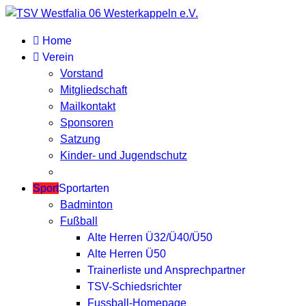
Home
Verein
Vorstand
Mitgliedschaft
Mailkontakt
Sponsoren
Satzung
Kinder- und Jugendschutz
Sport
Sportarten
Badminton
Fußball
Alte Herren Ü32/Ü40/Ü50
Alte Herren Ü50
Trainerliste und Ansprechpartner
TSV-Schiedsrichter
Fussball-Homepage