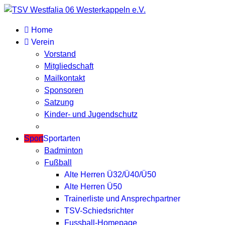
Home
Verein
Vorstand
Mitgliedschaft
Mailkontakt
Sponsoren
Satzung
Kinder- und Jugendschutz
Sport
Sportarten
Badminton
Fußball
Alte Herren Ü32/Ü40/Ü50
Alte Herren Ü50
Trainerliste und Ansprechpartner
TSV-Schiedsrichter
Fussball-Homepage