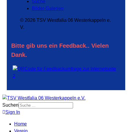
Suche
Bilder-Galerien
© 2026 TSV Westfalia 06 Westerkappeln e.
V.
Bitte gib uns ein Feedback.. Vielen
Dank.
Suchen
Sign In
Home
Verein