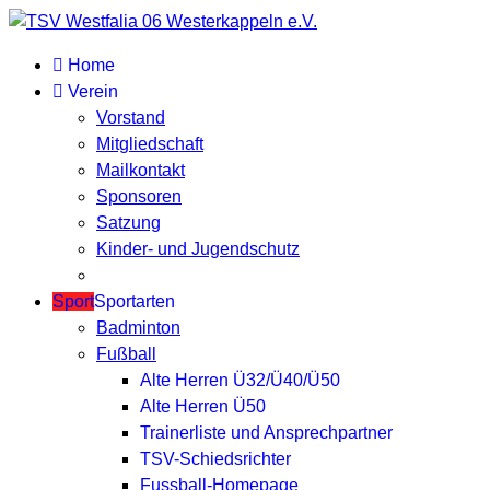
Home
Verein
Vorstand
Mitgliedschaft
Mailkontakt
Sponsoren
Satzung
Kinder- und Jugendschutz
Sport
Sportarten
Badminton
Fußball
Alte Herren Ü32/Ü40/Ü50
Alte Herren Ü50
Trainerliste und Ansprechpartner
TSV-Schiedsrichter
Fussball-Homepage