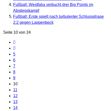
Fußball: Westfalia verbucht drei Big Points im
Abstiegskampf
Fußball: Erste spielt nach turbulenter Schlussphase
2:2 gegen Laggenbeck
Seite 10 von 24
5
6
7
8
9
10
11
12
13
14