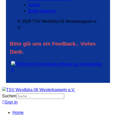
Suche
Bilder-Galerien
© 2026 TSV Westfalia 06 Westerkappeln e.
V.
Bitte gib uns ein Feedback.. Vielen
Dank.
Suchen
Sign In
Home