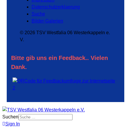
Datenschutzerklaerung
Suche
Bilder-Galerien
© 2026 TSV Westfalia 06 Westerkappeln e.
V.
Bitte gib uns ein Feedback.. Vielen
Dank.
Suchen
Sign In