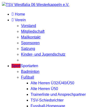
Home
Verein
Vorstand
Mitgliedschaft
Mailkontakt
Sponsoren
Satzung
Kinder- und Jugendschutz
Sport
Sportarten
Badminton
Fußball
Alte Herren Ü32/Ü40/Ü50
Alte Herren Ü50
Trainerliste und Ansprechpartner
TSV-Schiedsrichter
Fussball-Homepage