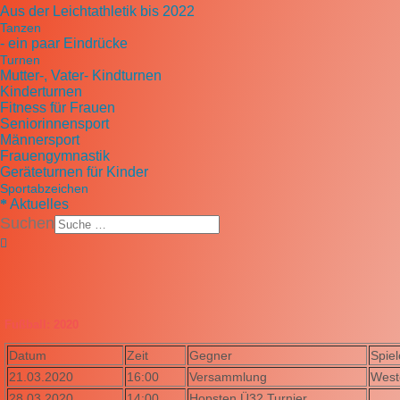
Aus der Leichtathletik bis 2022
Tanzen
- ein paar Eindrücke
Turnen
Mutter-, Vater- Kindturnen
Kinderturnen
Fitness für Frauen
Seniorinnensport
Männersport
Frauengymnastik
Geräteturnen für Kinder
Sportabzeichen
Aktuelles
Suchen
Fußball: 2020
Datum
Zeit
Gegner
Spiel
21.03.2020
16:00
Versammlung
West
28.03.2020
14:00
Hopsten Ü32 Turnier