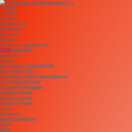
Home
Verein
Vorstand
Mitgliedschaft
Mailkontakt
Sponsoren
Satzung
Kinder- und Jugendschutz
Sport
Sportarten
Badminton
Fußball
Alte Herren Ü32/Ü40/Ü50
Alte Herren Ü50
Trainerliste und Ansprechpartner
TSV-Schiedsrichter
Fussball-Homepage
Fußball-Aktuell
Fußball (Jugend)
Fußball-Aktuell
Tennis
Tischtennis
Mannschaftsfotos
2025
2024