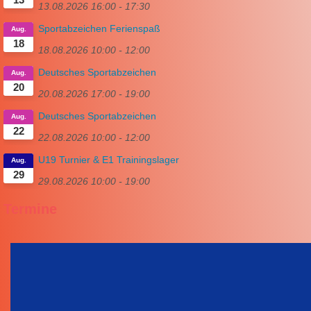
13.08.2026
16:00
-
17:30
Sportabzeichen Ferienspaß
Aug.
18
18.08.2026
10:00
-
12:00
Deutsches Sportabzeichen
Aug.
20
20.08.2026
17:00
-
19:00
Deutsches Sportabzeichen
Aug.
22
22.08.2026
10:00
-
12:00
U19 Turnier & E1 Trainingslager
Aug.
29
29.08.2026
10:00
-
19:00
Termine