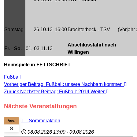
Samstag
26.10.13
16:00
Brochterbeck
-
TSV
(Vorjahr 
Abschlussfahrt nach
Fr. - So.
01.-03.11.13
Willingen
Heimspiele in FETTSCHRIFT
Fußball
Vorheriger Beitrag: Fußball: unsere Nachbarn kommen
Zurück
Nächster Beitrag: Fußball: 2014
Weiter
Nächste Veranstaltungen
TT-Sommeraktion
Aug.
8
08.08.2026
13:00
-
09.08.2026