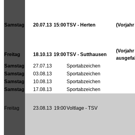
Samstag
20.07.13
15:00
TSV - Herten
(Vorjahr
(Vorjahr
Freitag
18.10.13
19:00
TSV - Sutthausen
ausgefa
Samstag
27.07.13
Sportabzeichen
Samstag
03.08.13
Sportabzeichen
Samstag
10.08.13
Sportabzeichen
Samstag
17.08.13
Sportabzeichen
Freitag
23.08.13
19:00
Voltlage - TSV