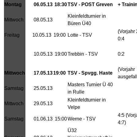
Montag
06.05.13
18:30
TSV - POST Greven
+ Traini
Kleinfeldturnier in
Mittwoch
08.05.13
Büren Ü40
(Vorjahr 
Freitag
10.05.13
19:00
Lotte - TSV
0:4
10.05.13
19:00
Trebbin - TSV
0:2
(Vorjahr
Mittwoch
17.05.13
19:00
TSV - Spvgg. Haste
ausgefal
Masters Turnier Ü 40
Samstag
25.05.13
in Rulle
Kleinfeldturnier in
Mittwoch
29.05.13
Velpe
4:5 (Vorj
Samstag
01.06.13
15:00
Werne - TSV
4:7)
Ü32