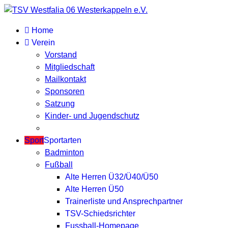
Home
Verein
Vorstand
Mitgliedschaft
Mailkontakt
Sponsoren
Satzung
Kinder- und Jugendschutz
Sport
Sportarten
Badminton
Fußball
Alte Herren Ü32/Ü40/Ü50
Alte Herren Ü50
Trainerliste und Ansprechpartner
TSV-Schiedsrichter
Fussball-Homepage