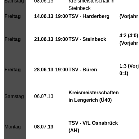
Samstag
08.06.13
Kreismeisterschaft in
Steinbeck
Freitag
14.06.13
19:00
TSV - Harderberg
(Vorjahr
4:2 (4:0)
Freitag
21.06.13
19:00
TSV - Steinbeck
(Vorjahr
1:3 (Vor
Freitag
28.06.13
19:00
TSV - Büren
0:1)
Kreismeisterschaften
Samstag
06.07.13
in Lengerich (Ü40)
TSV - VfL Osnabrück
Montag
08.07.13
(AH)