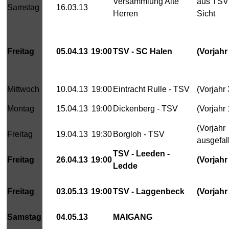
Versammlung Alte
aus TSV
Samstag
16.03.13
Herren
Sicht
Freitag
05.04.13
19:00
TSV - SC Halen
(Vorjahr
Mittwoch
10.04.13
19:00
Eintracht Rulle - TSV
(Vorjahr 
Montag
15.04.13
19:00
Dickenberg - TSV
(Vorjahr 
(Vorjahr
Freitag
19.04.13
19:30
Borgloh - TSV
ausgefal
TSV - Leeden -
Freitag
26.04.13
19:00
(Vorjahr
Ledde
Freitag
03.05.13
19:00
TSV - Laggenbeck
(Vorjahr
Samstag
04.05.13
MAIGANG