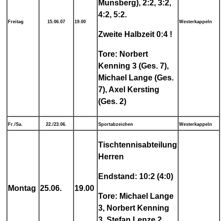
Munsberg), 2:2, 3:2,
4:2, 5:2.
Freitag
15.06.07
19.00
Westerkappeln
Zweite Halbzeit 0:4 !
Tore: Norbert
Kenning 3 (Ges. 7),
Michael Lange (Ges.
7), Axel Kersting
(Ges. 2)
Fr./Sa.
22./23.06.
Sportabzeichen
Westerkappeln
Tischtennisabteilung
Herren
Endstand: 10:2 (4:0)
Montag
25.06.
19.00
Tore: Michael Lange
3, Norbert Kenning
3, Stefan Lenze 2,