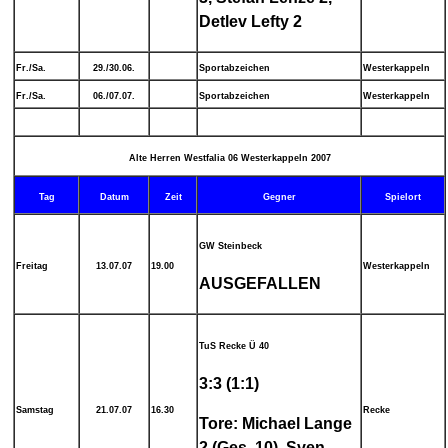
Detlev Lefty 2
Fr./Sa.
29./30.06.
Sportabzeichen
Westerkappeln
Fr./Sa.
06./07.07.
Sportabzeichen
Westerkappeln
Alte Herren Westfalia 06 Westerkappeln 2007
Tag
Datum
Zeit
Gegner
Spielort
GW Steinbeck
Freitag
13.07.07
19.00
Westerkappeln
AUSGEFALLEN
TuS Recke Ü 40
3:3 (1:1)
Samstag
21.07.07
16.30
Recke
Tore: Michael Lange
2 (Ges. 10), Sven