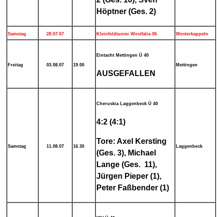
Höptner (Ges. 2)
Samstag
28.07.07
Kleinfeldtunier Westfalia 06
Westerkappeln
Eintacht Mettingen Ü 40
Freitag
03.08.07
19.00
Mettingen
AUSGEFALLEN
Cheruskia Laggenbeck Ü 40
4:2 (4:1)
Tore: Axel Kersting
Samstag
11.08.07
16.30
Laggenbeck
(Ges. 3), Michael
Lange (Ges. 11),
Jürgen Pieper (1),
Peter Faßbender (1)