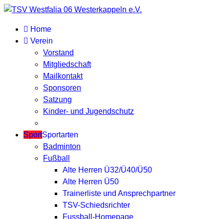
Home
Verein
Vorstand
Mitgliedschaft
Mailkontakt
Sponsoren
Satzung
Kinder- und Jugendschutz
Sport
Sportarten
Badminton
Fußball
Alte Herren Ü32/Ü40/Ü50
Alte Herren Ü50
Trainerliste und Ansprechpartner
TSV-Schiedsrichter
Fussball-Homepage