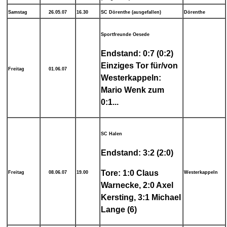
Samstag
26.05.07
16.30
SC Dörenthe (ausgefallen)
Dörenthe
Sportfreunde Oesede
Endstand: 0:7 (0:2)
Einziges Tor für/von
Freitag
01.06.07
Westerkappeln:
Mario Wenk zum
0:1...
SC Halen
Endstand: 3:2 (2:0)
Tore: 1:0 Claus
Freitag
08.06.07
19.00
Westerkappeln
Warnecke, 2:0 Axel
Kersting, 3:1 Michael
Lange (6)