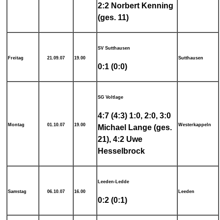
2:2 Norbert Kenning
(ges. 11)
SV Sutthausen
Freitag
21.09.07
19.00
Sutthausen
0:1 (0:0)
SG Voltlage
4:7 (4:3) 1:0, 2:0, 3:0
Montag
01.10.07
19.00
Westerkappeln
Michael Lange (ges.
21), 4:2 Uwe
Hesselbrock
Leeden-Ledde
Samstag
06.10.07
16.00
Leeden
0:2 (0:1)