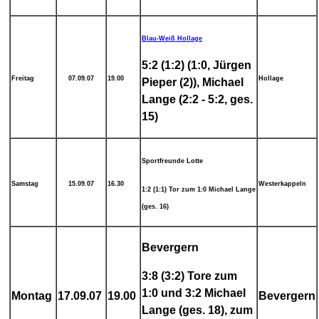
Blau-Weiß Hollage
5:2 (1:2) (1:0, Jürgen
Freitag
07.09.07
19.00
Hollage
Pieper (2)), Michael
Lange (2:2 - 5:2, ges.
15)
Sportfreunde Lotte
Samstag
15.09.07
16.30
Westerkappeln
1:2 (1:1) Tor zum 1:0 Michael Lange
(ges. 16)
Bevergern
3:8 (3:2) Tore zum
1:0 und 3:2 Michael
Montag
17.09.07
19.00
Bevergern
Lange (ges. 18), zum