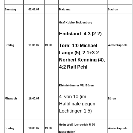
Samstag
02.06.07
Maigang
Stadion
Graf Kobbo Tecklenburg
Endstand: 4:3 (2:2)
Tore: 1:0 Michael
Freitag
11.05.07
19.00
Westerkappeln
Lange (5), 2:1+3:2
Norbert Kenning (4),
4:2 Ralf Pehl
Kleinfeldtunier VfL Büren
4. von 10 (im
Mittwoch
16.05.07
Büren
Halbfinale gegen
Lechtingen 1:5)
Grün-Weiß Lengerich Ü 50
Freitag
18.05.07
19.00
Westerkappeln
(ausgefallen)