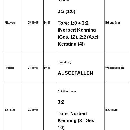
ISV Ü 40
3:3 (1:0)
Tore: 1:0 + 3:2
Mittwoch
05.09.07
16.30
Ibbenbüren
(Norbert Kenning
(Ges. 12), 2:2 (Axel
Kersting (4))
Eversburg
Freitag
24.08.07
19.00
Westerkappeln
AUSGEFALLEN
ABS Bathmen
3:2
Samstag
01.09.07
Bathmen
Tore: Norbert
Kenning (3 - Ges.
10)