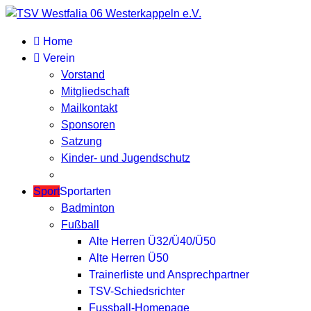
Home
Verein
Vorstand
Mitgliedschaft
Mailkontakt
Sponsoren
Satzung
Kinder- und Jugendschutz
Sport
Sportarten
Badminton
Fußball
Alte Herren Ü32/Ü40/Ü50
Alte Herren Ü50
Trainerliste und Ansprechpartner
TSV-Schiedsrichter
Fussball-Homepage