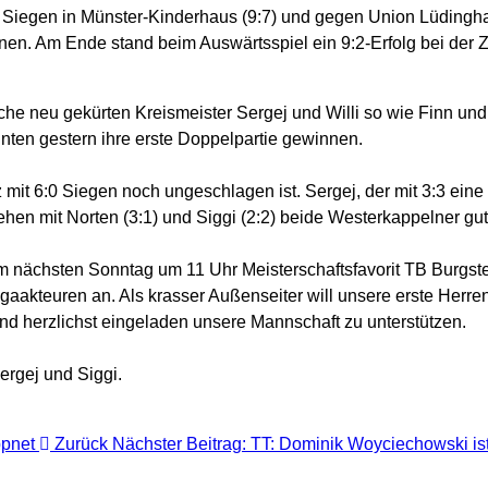
 Siegen in Münster-Kinderhaus (9:7) und gegen Union Lüdingha
nnen. Am Ende stand beim Auswärtsspiel ein 9:2-Erfolg bei der
oche neu gekürten Kreismeister Sergej und Willi so wie Finn u
en gestern ihre erste Doppelpartie gewinnen.
 mit 6:0 Siegen noch ungeschlagen ist. Sergej, der mit 3:3 ein
hen mit Norten (3:1) und Siggi (2:2) beide Westerkappelner gut 
nächsten Sonntag um 11 Uhr Meisterschaftsfavorit TB Burgstein
igaakteuren an. Als krasser Außenseiter will unsere erste Her
sind herzlichst eingeladen unsere Mannschaft zu unterstützen.
ppnet
Zurück
Nächster Beitrag: TT: Dominik Woyciechowski is