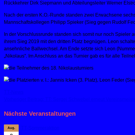
Rückkehrer Dirk Siepmann und Abteilungsleiter Werner Elstr
Nach der ersten K.O.-Runde standen zwei Erwachsene sechs J
Mannschaftskollegen Philipp Spieker (Sieg gegen Rudolf Fed
In der Vorschlussrunde standen sich somit nur noch Spieler 
ihrem Sieg 2019 mit den dritten Platz begnügen. Leon schalte
ansehnliche Ballwechsel. Am Ende setzte sich Leon (Nummer
„Nikolaus“. Im Anschluss an das Turnier gab es für alle Tei
TT-News
Vorheriger Beitrag: TT: Sergej Schwebel erneut Vereinsmeist
Nächste Veranstaltungen
TT-Sommeraktion
Aug.