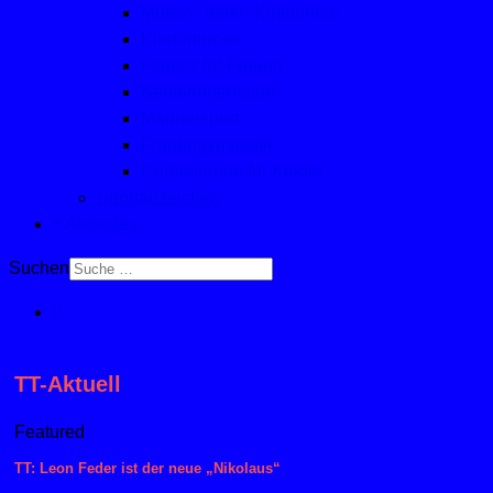
Mutter-, Vater- Kindturnen
Kinderturnen
Fitness für Frauen
Seniorinnensport
Männersport
Frauengymnastik
Geräteturnen für Kinder
Sportabzeichen
Aktuelles
Suchen
TT-Aktuell
Featured
TT: Leon Feder ist der neue „Nikolaus“