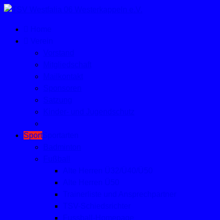
Home
Verein
Vorstand
Mitgliedschaft
Mailkontakt
Sponsoren
Satzung
Kinder- und Jugendschutz
Sport
Sportarten
Badminton
Fußball
Alte Herren Ü32/Ü40/Ü50
Alte Herren Ü50
Trainerliste und Ansprechpartner
TSV-Schiedsrichter
Fussball-Homepage