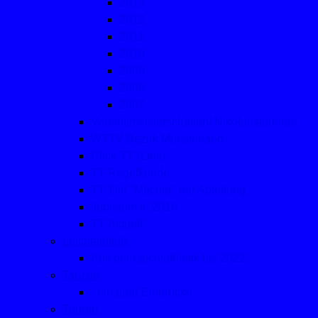
2013
2012
2011
2010
2009
2008
2007
Vereinsmeisterschaften/ Nikolausturniere
WTTV-Bezirk Münsterland
Click-TT (Link)
TT-Regelkunde
TT: Die "Macher" der Abteilung
Jubiläum in 2016
TT-Aktuell
Leichtathletik
Aus der Leichtathletik bis 2022
Tanzen
- ein paar Eindrücke
Turnen