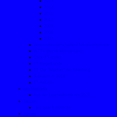
2013
2012
2011
2010
2009
2008
2007
Vereinsmeisterschaften/ Nikolausturniere
WTTV-Bezirk Münsterland
Click-TT (Link)
TT-Regelkunde
TT: Die "Macher" der Abteilung
Jubiläum in 2016
TT-Aktuell
Leichtathletik
Aus der Leichtathletik bis 2022
Tanzen
- ein paar Eindrücke
Turnen