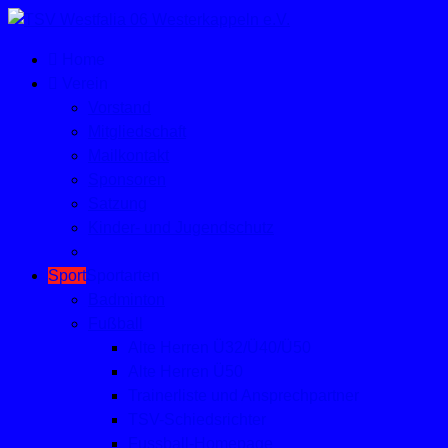
Home
Verein
Vorstand
Mitgliedschaft
Mailkontakt
Sponsoren
Satzung
Kinder- und Jugendschutz
Sport
Sportarten
Badminton
Fußball
Alte Herren Ü32/Ü40/Ü50
Alte Herren Ü50
Trainerliste und Ansprechpartner
TSV-Schiedsrichter
Fussball-Homepage