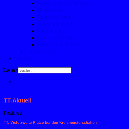
Mutter-, Vater- Kindturnen
Kinderturnen
Fitness für Frauen
Seniorinnensport
Männersport
Frauengymnastik
Geräteturnen für Kinder
Sportabzeichen
Aktuelles
Suchen
TT-Aktuell
Featured
TT: Viele zweite Plätze bei den Kreismeisterschaften