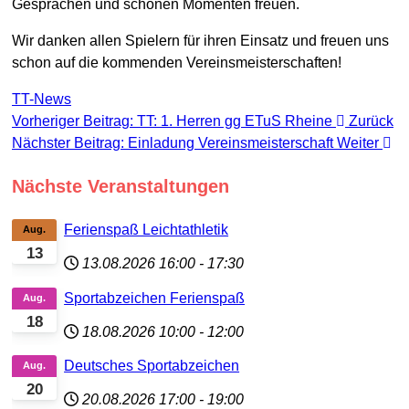
Gesprächen und schönen Momenten freuen.
Wir danken allen Spielern für ihren Einsatz und freuen uns
schon auf die kommenden Vereinsmeisterschaften!
TT-News
Vorheriger Beitrag: TT: 1. Herren gg ETuS Rheine
Zurück
Nächster Beitrag: Einladung Vereinsmeisterschaft
Weiter
Nächste Veranstaltungen
Ferienspaß Leichtathletik
Aug.
13
13.08.2026
16:00
-
17:30
Sportabzeichen Ferienspaß
Aug.
18
18.08.2026
10:00
-
12:00
Deutsches Sportabzeichen
Aug.
20
20.08.2026
17:00
-
19:00