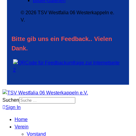
Bilder-Galerien
© 2026 TSV Westfalia 06 Westerkappeln e.
V.
Bitte gib uns ein Feedback.. Vielen
Dank.
Suchen
Sign In
Home
Verein
Vorstand