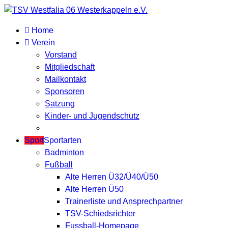
Home
Verein
Vorstand
Mitgliedschaft
Mailkontakt
Sponsoren
Satzung
Kinder- und Jugendschutz
Sport
Sportarten
Badminton
Fußball
Alte Herren Ü32/Ü40/Ü50
Alte Herren Ü50
Trainerliste und Ansprechpartner
TSV-Schiedsrichter
Fussball-Homepage