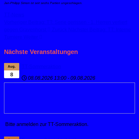
Jan-Philipp Simon ist seit sechs Partien ungeschlagen.
TT-News
Vorheriger Beitrag: TT: Serie gerissen - 1. Herren verliert
gegen Gravenhorst
Zurück
Nächster Beitrag: TT: Interne
Turniere
Weiter
Nächste Veranstaltungen
TT-Sommeraktion
Aug.
8
08.08.2026
13:00
-
09.08.2026
Bitte anmelden zur TT-Sommeraktion.