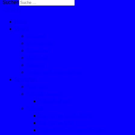
Suchen
Sign In
Home
Verein
Vorstand
Mitgliedschaft
Sponsoren
Mailkontakt
Satzung
Kinder- und Jugendschutz
Sportarten
Badminton
Fußball (Jugend)
Fußball-Aktuell
Fußball
Alte Herren Ü32/Ü40/Ü50
Alte Herren Ü50
Trainerliste und Ansprechpartner