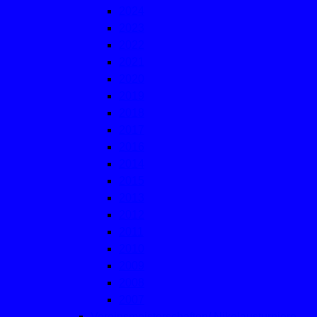
2024
2023
2022
2021
2020
2019
2018
2017
2016
2014
2015
2013
2012
2011
2010
2009
2008
2007
Vereinsmeisterschaften/ Nikolausturniere