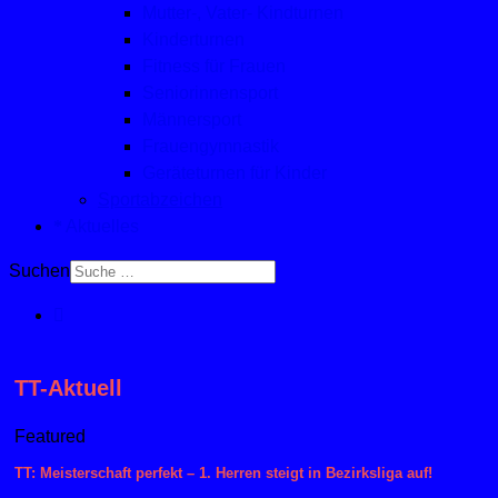
Mutter-, Vater- Kindturnen
Kinderturnen
Fitness für Frauen
Seniorinnensport
Männersport
Frauengymnastik
Geräteturnen für Kinder
Sportabzeichen
Aktuelles
Suchen
TT-Aktuell
Featured
TT: Meisterschaft perfekt – 1. Herren steigt in Bezirksliga auf!