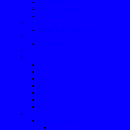
TSV-Schiedsrichter
Fussball-Homepage
Fußball-Aktuell
Leichtathletik
Aus der Leichtathletik bis 2022
Tanzen
- ein paar Eindrücke
Tennis
Turnen
Mutter-, Vater- Kindturnen
Kinderturnen
Fitness für Frauen
Seniorinnensport
Männersport
Frauengymnastik
Geräteturnen für Kinder
Tischtennis
Mannschaftsfotos
2025