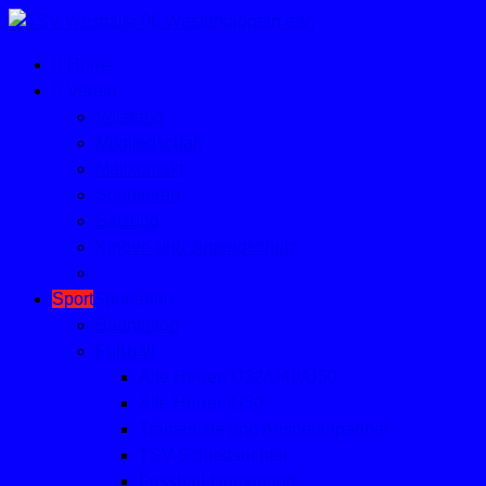
Home
Verein
Vorstand
Mitgliedschaft
Mailkontakt
Sponsoren
Satzung
Kinder- und Jugendschutz
Sport
Sportarten
Badminton
Fußball
Alte Herren Ü32/Ü40/Ü50
Alte Herren Ü50
Trainerliste und Ansprechpartner
TSV-Schiedsrichter
Fussball-Homepage