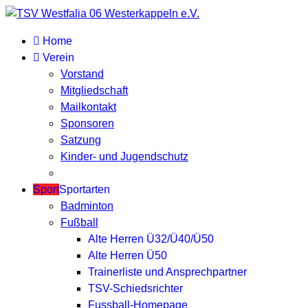
Home
Verein
Vorstand
Mitgliedschaft
Mailkontakt
Sponsoren
Satzung
Kinder- und Jugendschutz
Sport
Sportarten
Badminton
Fußball
Alte Herren Ü32/Ü40/Ü50
Alte Herren Ü50
Trainerliste und Ansprechpartner
TSV-Schiedsrichter
Fussball-Homepage