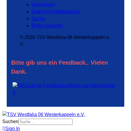
Impressum
Datenschutzerklaerung
Suche
Bilder-Galerien
© 2026 TSV Westfalia 06 Westerkappeln e.
V.
Bitte gib uns ein Feedback.. Vielen
Dank.
Suchen
Sign In