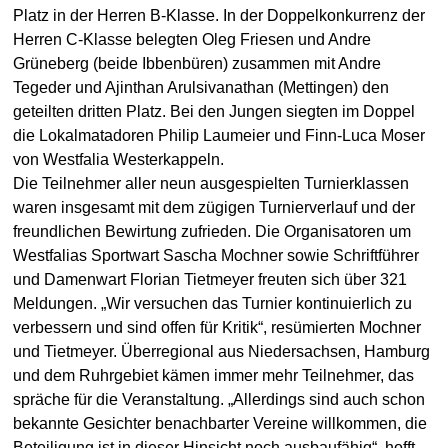
Platz in der Herren B-Klasse. In der Doppelkonkurrenz der
Herren C-Klasse belegten Oleg Friesen und Andre
Grüneberg (beide Ibbenbüren) zusammen mit Andre
Tegeder und Ajinthan Arulsivanathan (Mettingen) den
geteilten dritten Platz. Bei den Jungen siegten im Doppel
die Lokalmatadoren Philip Laumeier und Finn-Luca Moser
von Westfalia Westerkappeln.
Die Teilnehmer aller neun ausgespielten Turnierklassen
waren insgesamt mit dem zügigen Turnierverlauf und der
freundlichen Bewirtung zufrieden. Die Organisatoren um
Westfalias Sportwart Sascha Mochner sowie Schriftführer
und Damenwart Florian Tietmeyer freuten sich über 321
Meldungen. „Wir versuchen das Turnier kontinuierlich zu
verbessern und sind offen für Kritik“, resümierten Mochner
und Tietmeyer. Überregional aus Niedersachsen, Hamburg
und dem Ruhrgebiet kämen immer mehr Teilnehmer, das
spräche für die Veranstaltung. „Allerdings sind auch schon
bekannte Gesichter benachbarter Vereine willkommen, die
Beteiligung ist in dieser Hinsicht noch ausbaufähig“, hofft