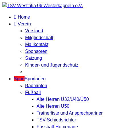
Home
Verein
Vorstand
Mitgliedschaft
Mailkontakt
Sponsoren
Satzung
Kinder- und Jugendschutz
Sport
Sportarten
Badminton
Fußball
Alte Herren Ü32/Ü40/Ü50
Alte Herren Ü50
Trainerliste und Ansprechpartner
TSV-Schiedsrichter
Fussball-Homepage