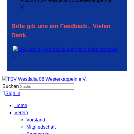
© 2026 TSV Westfalia 06 Westerkappeln e.
V.
Bitte gib uns ein Feedback.. Vielen
Dank.
Suchen
Sign In
Home
Verein
Vorstand
Mitgliedschaft