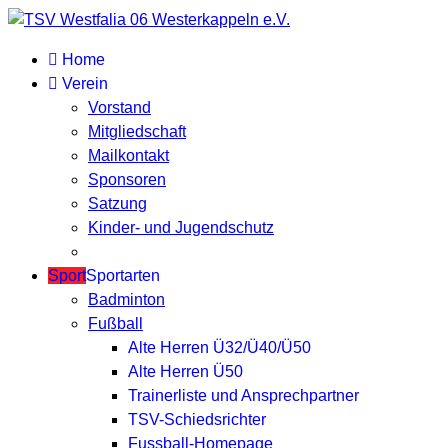
Home
Verein
Vorstand
Mitgliedschaft
Mailkontakt
Sponsoren
Satzung
Kinder- und Jugendschutz
Sport
Sportarten
Badminton
Fußball
Alte Herren Ü32/Ü40/Ü50
Alte Herren Ü50
Trainerliste und Ansprechpartner
TSV-Schiedsrichter
Fussball-Homepage