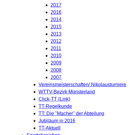
2017
2016
2014
2015
2013
2012
2011
2010
2009
2008
2007
Vereinsmeisterschaften/ Nikolausturniere
WTTV-Bezirk Münsterland
Click-TT (Link)
TT-Regelkunde
TT: Die "Macher" der Abteilung
Jubiläum in 2016
TT-Aktuell