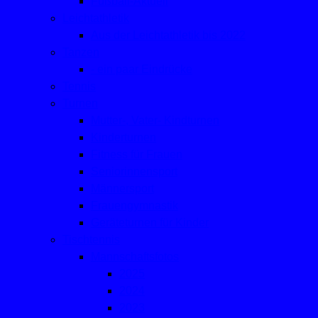
Fußball-Aktuell
Leichtathletik
Aus der Leichtathletik bis 2022
Tanzen
- ein paar Eindrücke
Tennis
Turnen
Mutter-, Vater- Kindturnen
Kinderturnen
Fitness für Frauen
Seniorinnensport
Männersport
Frauengymnastik
Geräteturnen für Kinder
Tischtennis
Mannschaftsfotos
2025
2024
2023