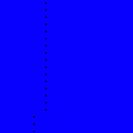
2022
2021
2020
2019
2018
2017
2016
2014
2015
2013
2012
2011
2010
2009
2008
2007
Vereinsmeisterschaften/ Nikolausturniere
WTTV-Bezirk Münsterland
Click-TT (Link)