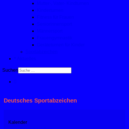
Mutter-, Vater- Kindturnen
Kinderturnen
Fitness für Frauen
Seniorinnensport
Männersport
Frauengymnastik
Geräteturnen für Kinder
Sportabzeichen
Aktuelles
Suchen
Deutsches Sportabzeichen
Kalender