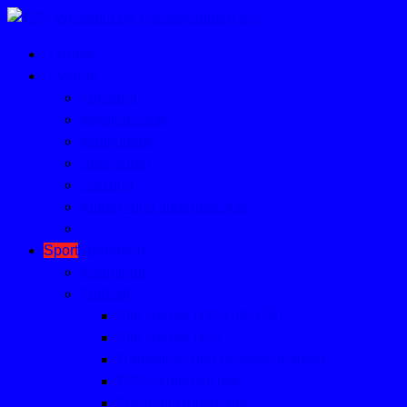
Home
Verein
Vorstand
Mitgliedschaft
Mailkontakt
Sponsoren
Satzung
Kinder- und Jugendschutz
Sport
Sportarten
Badminton
Fußball
Alte Herren Ü32/Ü40/Ü50
Alte Herren Ü50
Trainerliste und Ansprechpartner
TSV-Schiedsrichter
Fussball-Homepage