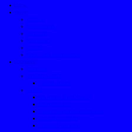
Home
Verein
Vorstand
Mitgliedschaft
Sponsoren
Mailkontakt
Satzung
Kinder- und Jugendschutz
Sportarten
Badminton
Fußball (Jugend)
Fußball-Aktuell
Fußball
Alte Herren Ü32/Ü40/Ü50
Alte Herren Ü50
Trainerliste und Ansprechpartner
TSV-Schiedsrichter
Fussball-Homepage