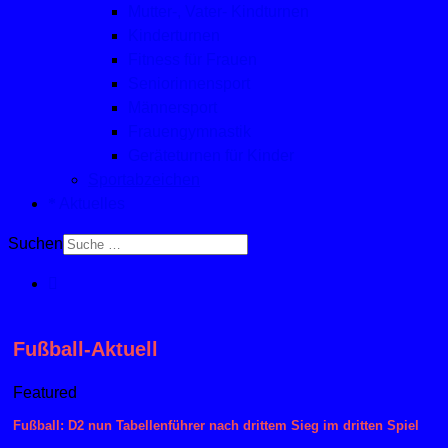
Mutter-, Vater- Kindturnen
Kinderturnen
Fitness für Frauen
Seniorinnensport
Männersport
Frauengymnastik
Geräteturnen für Kinder
Sportabzeichen
Aktuelles
Suchen
Fußball-Aktuell
Featured
Fußball: D2 nun Tabellenführer nach drittem Sieg im dritten Spiel