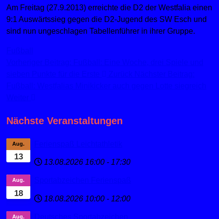
Am Freitag (27.9.2013) erreichte die D2 der Westfalia einen
9:1 Auswärtssieg gegen die D2-Jugend des SW Esch und
sind nun ungeschlagen Tabellenführer in ihrer Gruppe.
Fußball
Vorheriger Beitrag: Fußball: Eine Woche, drei Spiele und
sieben Punkte für die Erste
Zurück
Nächster Beitrag:
Fußball: Westfalias Minikicker auch gegen Lotte siegreich
Weiter
Nächste Veranstaltungen
Ferienspaß Leichtathletik
Aug.
13
13.08.2026
16:00
-
17:30
Sportabzeichen Ferienspaß
Aug.
18
18.08.2026
10:00
-
12:00
Deutsches Sportabzeichen
Aug.