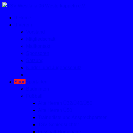
Home
Verein
Vorstand
Mitgliedschaft
Mailkontakt
Sponsoren
Satzung
Kinder- und Jugendschutz
Sport
Sportarten
Badminton
Fußball
Alte Herren Ü32/Ü40/Ü50
Alte Herren Ü50
Trainerliste und Ansprechpartner
TSV-Schiedsrichter
Fussball-Homepage