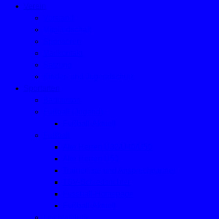
Verein
Vorstand
Mitgliedschaft
Sponsoren
Mailkontakt
Satzung
Kinder- und Jugendschutz
Sportarten
Badminton
Fußball (Jugend)
Fußball-Aktuell
Fußball
Alte Herren Ü32/Ü40/Ü50
Alte Herren Ü50
Trainerliste und Ansprechpartner
TSV-Schiedsrichter
Fussball-Homepage
Fußball-Aktuell
Leichtathletik