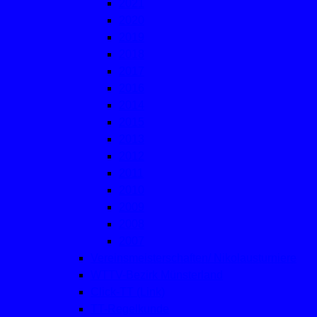
2021
2020
2019
2018
2017
2016
2014
2015
2013
2012
2011
2010
2009
2008
2007
Vereinsmeisterschaften/ Nikolausturniere
WTTV-Bezirk Münsterland
Click-TT (Link)
TT-Regelkunde