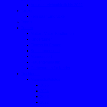
Aus der Leichtathletik bis 2022
Tanzen
- ein paar Eindrücke
Tennis
Turnen
Mutter-, Vater- Kindturnen
Kinderturnen
Fitness für Frauen
Seniorinnensport
Männersport
Frauengymnastik
Geräteturnen für Kinder
Tischtennis
Mannschaftsfotos
2025
2024
2023
2022