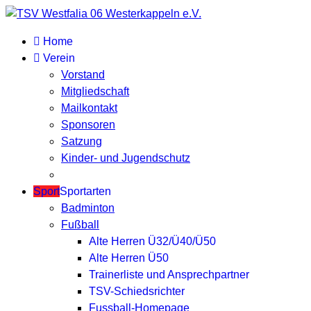
Home
Verein
Vorstand
Mitgliedschaft
Mailkontakt
Sponsoren
Satzung
Kinder- und Jugendschutz
Sport
Sportarten
Badminton
Fußball
Alte Herren Ü32/Ü40/Ü50
Alte Herren Ü50
Trainerliste und Ansprechpartner
TSV-Schiedsrichter
Fussball-Homepage