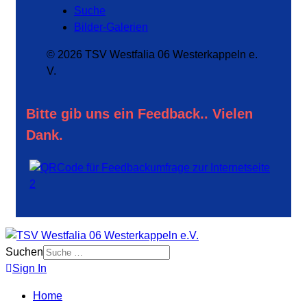
Suche
Bilder-Galerien
© 2026 TSV Westfalia 06 Westerkappeln e.
V.
Bitte gib uns ein Feedback.. Vielen
Dank.
Suchen
Sign In
Home