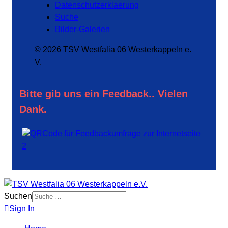
Datenschutzerklaerung
Suche
Bilder-Galerien
© 2026 TSV Westfalia 06 Westerkappeln e.
V.
Bitte gib uns ein Feedback.. Vielen
Dank.
Suchen
Sign In