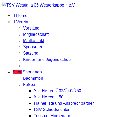
Home
Verein
Vorstand
Mitgliedschaft
Mailkontakt
Sponsoren
Satzung
Kinder- und Jugendschutz
Sport
Sportarten
Badminton
Fußball
Alte Herren Ü32/Ü40/Ü50
Alte Herren Ü50
Trainerliste und Ansprechpartner
TSV-Schiedsrichter
Fussball-Homepage