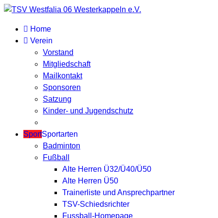
Home
Verein
Vorstand
Mitgliedschaft
Mailkontakt
Sponsoren
Satzung
Kinder- und Jugendschutz
Sport
Sportarten
Badminton
Fußball
Alte Herren Ü32/Ü40/Ü50
Alte Herren Ü50
Trainerliste und Ansprechpartner
TSV-Schiedsrichter
Fussball-Homepage