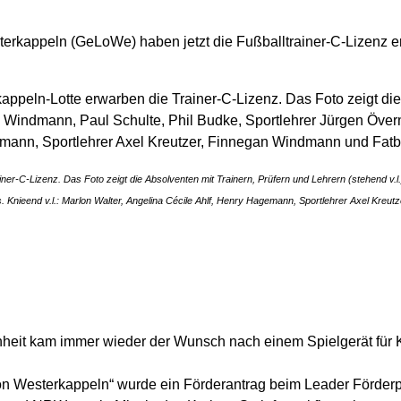
rkappeln (GeLoWe) haben jetzt die Fußballtrainer-C-Lizenz erw
r-C-Lizenz. Das Foto zeigt die Absolventen mit Trainern, Prüfern und Lehrern (stehend v.l
s. Knieend v.l.: Marlon Walter, Angelina Cécile Ahlf, Henry Hagemann, Sportlehrer Axel Kre
nheit kam immer wieder der Wunsch nach einem Spielgerät für K
ion Westerkappeln“ wurde ein Förderantrag beim Leader Förderp