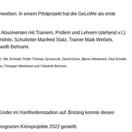
orben. In einem Pilotprojekt hat die GeLoWe als erste
.): Nils Schmidt, Prüfer Thomas Synowczik, David Dunst, Bjarne Windmann, Paul Schulte,
utzer, Finnegan Windmann und Fatbardh Behrami.
inder im Hanfriedenstadion auf. Bislang konnte dieses
rogramm Kleinprojekte 2022 gestellt.