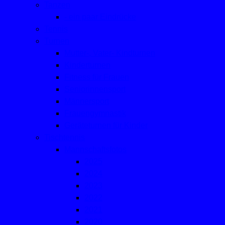
Tanzen
- ein paar Eindrücke
Tennis
Turnen
Mutter-, Vater- Kindturnen
Kinderturnen
Fitness für Frauen
Seniorinnensport
Männersport
Frauengymnastik
Geräteturnen für Kinder
Tischtennis
Mannschaftsfotos
2025
2024
2023
2022
2021
2020