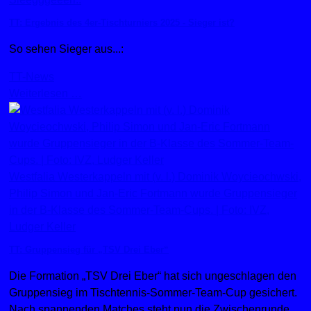
TT: Ergebnis des 4er-Tischturniers 2025 - Sieger ist?
So sehen Sieger aus...:
TT-News
Weiterlesen …
Westfalia Westerkappeln mit (v. l.) Dominik Woycieochwski,
Philip Simon und Jan-Eric Fortmann wurde Gruppensieger
in der B-Klasse des Sommer-Team-Cups. | Foto: IVZ,
Ludger Keller
TT: Gruppensieg für „TSV Drei Eber“
Die Formation „TSV Drei Eber“ hat sich ungeschlagen den
Gruppensieg im Tischtennis-Sommer-Team-Cup gesichert.
Nach spannenden Matches steht nun die Zwischenrunde