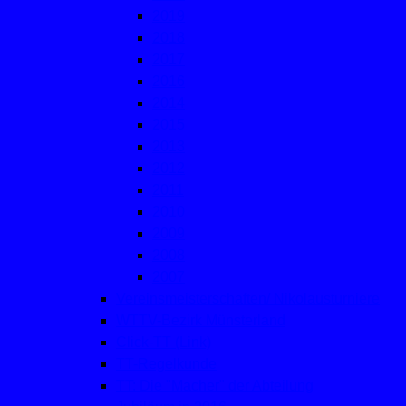
2019
2018
2017
2016
2014
2015
2013
2012
2011
2010
2009
2008
2007
Vereinsmeisterschaften/ Nikolausturniere
WTTV-Bezirk Münsterland
Click-TT (Link)
TT-Regelkunde
TT: Die "Macher" der Abteilung