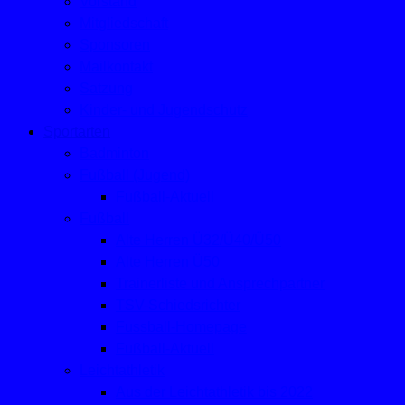
Vorstand
Mitgliedschaft
Sponsoren
Mailkontakt
Satzung
Kinder- und Jugendschutz
Sportarten
Badminton
Fußball (Jugend)
Fußball-Aktuell
Fußball
Alte Herren Ü32/Ü40/Ü50
Alte Herren Ü50
Trainerliste und Ansprechpartner
TSV-Schiedsrichter
Fussball-Homepage
Fußball-Aktuell
Leichtathletik
Aus der Leichtathletik bis 2022