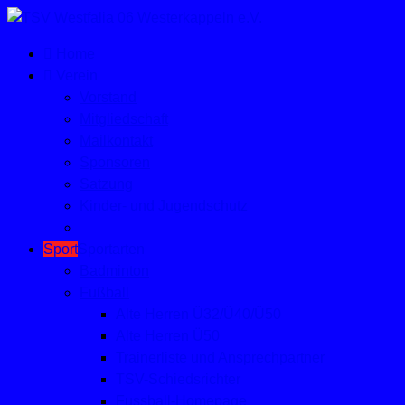
Home
Verein
Vorstand
Mitgliedschaft
Mailkontakt
Sponsoren
Satzung
Kinder- und Jugendschutz
Sport
Sportarten
Badminton
Fußball
Alte Herren Ü32/Ü40/Ü50
Alte Herren Ü50
Trainerliste und Ansprechpartner
TSV-Schiedsrichter
Fussball-Homepage