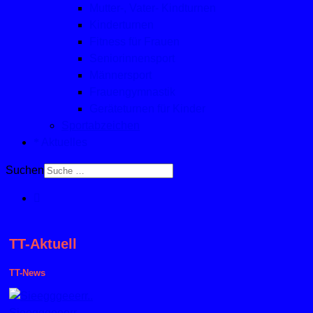
Mutter-, Vater- Kindturnen
Kinderturnen
Fitness für Frauen
Seniorinnensport
Männersport
Frauengymnastik
Geräteturnen für Kinder
Sportabzeichen
Aktuelles
Suchen
TT-Aktuell
TT-News
Sieegggeeerr..