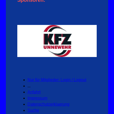
Sponsoren:
Nur für Mitglieder: Login / Logout
...
Anfahrt
Impressum
Datenschutzerklaerung
Suche